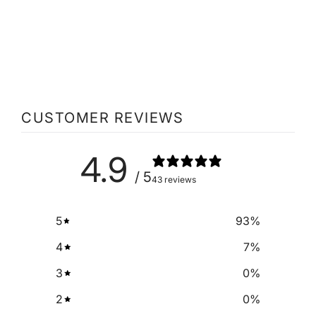
INTERIOR CARE PLUS
49,90 €
CUSTOMER REVIEWS
4.9
/ 5
43 reviews
5
93
%
4
7
%
3
0
%
2
0
%